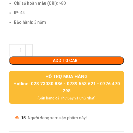
Chỉ số hoàn màu (CRI)
: >80
IP:
44
Bảo hành:
3 năm
ADD TO CART
HỖ TRỢ MUA HÀNG
Hotline: 028 73030 886 - 0789 553 621 - 0776 470
298
(Bán hàng cả Thứ Bảy và Chủ Nhật)
15
Người đang xem sản phẩm này!