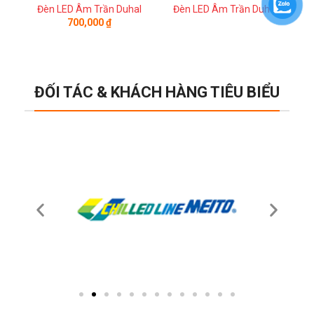
Đèn LED Âm Trần Duhal
Đèn LED Âm Trần Duhal
Đ
700,000
₫
ĐỐI TÁC & KHÁCH HÀNG TIÊU BIỂU