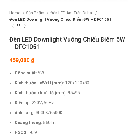
Home
Sản Phẩm
Đèn LED Âm Trần Duhal
Đèn LED Downlight Vuông Chiếu Điểm 5W – DFC1051
Đèn LED Downlight Vuông Chiếu Điểm 5W
– DFC1051
459,000
₫
Công suất:
5W
Kích thước LxWxH (mm):
120x120x80
Kích thước khoét lỗ (mm):
95×95
Điện áp:
220V/50Hz
Ánh sáng:
3000K/6500K
Quang thông:
550lm
HSCS:
>0.9