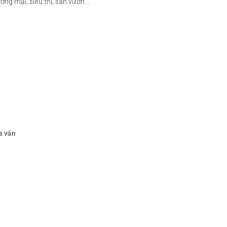
ơng mại, siêu thị, sân vườn…
a văn