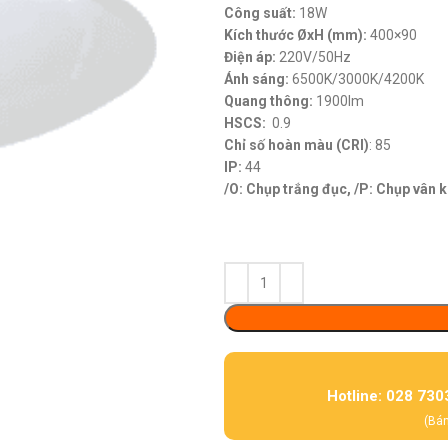
Công suất:
18W
Kích thước ØxH (mm):
400×90
Điện áp:
220V/50Hz
Ánh sáng:
6500K/3000K/4200K
Quang thông:
1900lm
HSCS:
0.9
Chỉ số hoàn màu (CRI)
: 85
IP:
44
/O: Chụp trắng đục, /P: Chụp vân 
Hotline: 028 730
(Bán