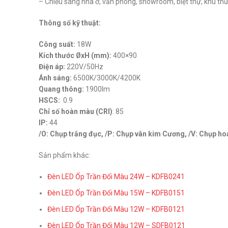
– Chiếu sáng nhà ở, văn phòng, showroom, biệt thự, khu thư
Thông số kỹ thuật:
Công suất:
18W
Kích thước ØxH (mm):
400×90
Điện áp:
220V/50Hz
Ánh sáng:
6500K/3000K/4200K
Quang thông:
1900lm
HSCS:
0.9
Chỉ số hoàn màu (CRI)
: 85
IP:
44
/O: Chụp trắng đục, /P: Chụp vân kim Cương, /V: Chụp ho
Sản phẩm khác:
Đèn LED Ốp Trần Đổi Màu 24W – KDFB0241
Đèn LED Ốp Trần Đổi Màu 15W – KDFB0151
Đèn LED Ốp Trần Đổi Màu 12W – KDFB0121
Đèn LED Ốp Trần Đổi Màu 12W – SDFB0121