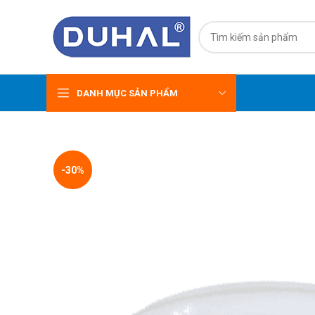
DANH MỤC SẢN PHẨM
-30%