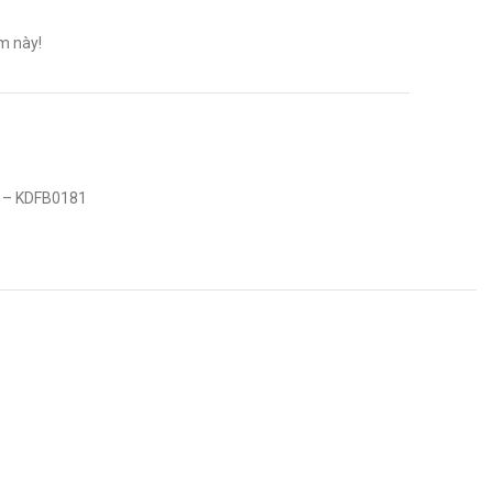
m này!
W – KDFB0181