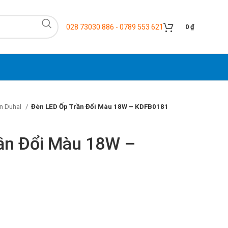
028 73030 886 - 0789 553 621
0
₫
n Duhal
Đèn LED Ốp Trần Đổi Màu 18W – KDFB0181
ần Đổi Màu 18W –