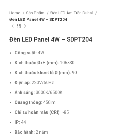
Home
Sản Phẩm
Đèn LED Âm Trần Duhal
Đèn LED Panel 4W – SDPT204
Đèn LED Panel 4W – SDPT204
Công suất:
4W
Kích thước ØxH (mm):
106×30
Kích thước khoét lỗ Ø (mm):
90
Điện áp:
220V/50Hz
Ánh sáng:
3000K/6500K
Quang thông: 4
50lm
Chỉ số hoàn màu (CRI)
: >85
IP:
44
Bảo hành:
2 năm