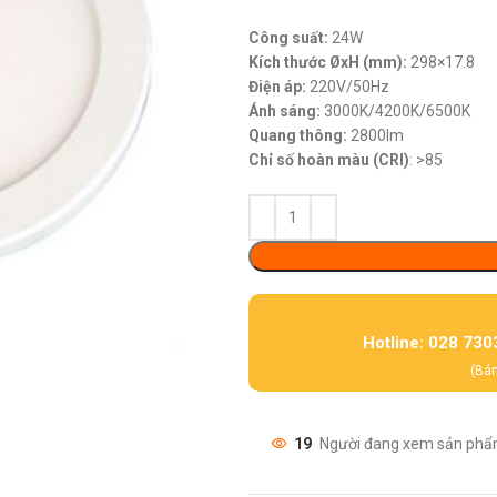
Công suất:
24W
Kích thước ØxH (mm):
298×17.8
Điện áp:
220V/50Hz
Ánh sáng:
3000K/4200K/6500K
Quang thông:
2800lm
Chỉ số hoàn màu (CRI)
: >85
Hotline: 028 730
(Bán
19
Người đang xem sản phẩ