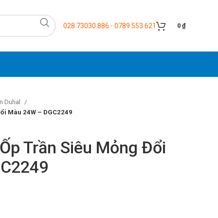
028 73030 886 - 0789 553 621
0
₫
n Duhal
 Đổi Màu 24W – DGC2249
 Ốp Trần Siêu Mỏng Đổi
GC2249