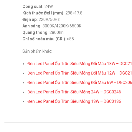
Công suất:
24W
Kích thước ØxH (mm):
298×17.8
Điện áp:
220V/50Hz
Ánh sáng:
3000K/4200K/6500K
Quang thông:
2800lm
Chỉ số hoàn màu (CRI)
: >85
Sản phẩm khác:
Đèn Led Panel Ốp Trần Siêu Mỏng Đổi Màu 18W – DGC2
Đèn Led Panel Ốp Trần Siêu Mỏng Đổi Màu 12W – DGC2
Đèn Led Panel Ốp Trần Siêu Mỏng Đổi Màu 6W – DGC20
Đèn Led Panel Ốp Trần Siêu Mỏng 24W – DGC0246
Đèn Led Panel Ốp Trần Siêu Mỏng 18W – DGC0186