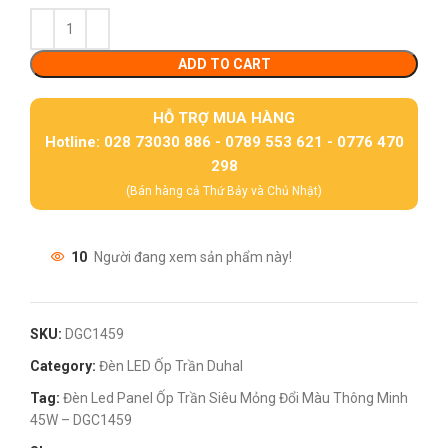
ADD TO CART
HỖ TRỢ MUA HÀNG
Hotline: 028 73030 886 - 0789 553 621 - 0776 470
298
(Bán hàng cả Thứ Bảy và Chủ Nhật)
10
Người đang xem sản phẩm này!
SKU:
DGC1459
Category:
Đèn LED Ốp Trần Duhal
Tag:
Đèn Led Panel Ốp Trần Siêu Mỏng Đổi Màu Thông Minh
45W – DGC1459