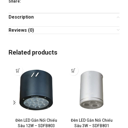
Share:
Description
Reviews (0)
Related products
Đ
Đèn LED Gắn Nổi Chiếu
Đèn LED Gắn Nổi Chiếu
Sâu 12W – SDFB803
Sâu 3W – SDFB801