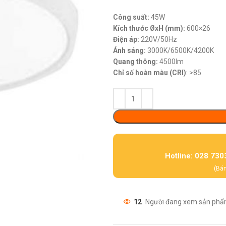
Công suất:
45W
Kích thước ØxH (mm):
600×26
Điện áp:
220V/50Hz
Ánh sáng:
3000K/6500K/4200K
Quang thông:
4500lm
Chỉ số hoàn màu (CRI)
: >85
Hotline: 028 730
(Bán
12
Người đang xem sản phẩ