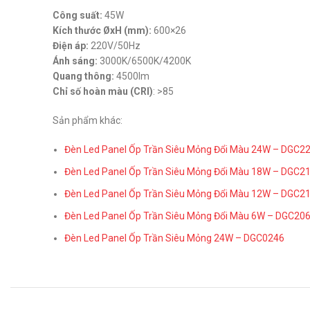
Công suất:
45W
Kích thước ØxH (mm):
600×26
Điện áp:
220V/50Hz
Ánh sáng:
3000K/6500K/4200K
Quang thông:
4500lm
Chỉ số hoàn màu (CRI)
: >85
Sản phẩm khác:
Đèn Led Panel Ốp Trần Siêu Mỏng Đổi Màu 24W – DGC2
Đèn Led Panel Ốp Trần Siêu Mỏng Đổi Màu 18W – DGC2
Đèn Led Panel Ốp Trần Siêu Mỏng Đổi Màu 12W – DGC2
Đèn Led Panel Ốp Trần Siêu Mỏng Đổi Màu 6W – DGC20
Đèn Led Panel Ốp Trần Siêu Mỏng 24W – DGC0246