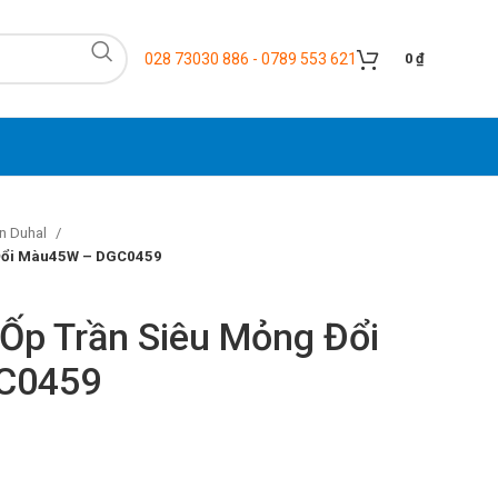
028 73030 886 - 0789 553 621
0
₫
n Duhal
 Đổi Màu45W – DGC0459
 Ốp Trần Siêu Mỏng Đổi
C0459