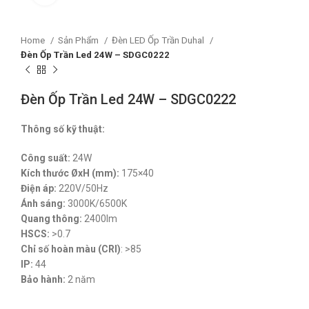
Home
Sản Phẩm
Đèn LED Ốp Trần Duhal
Đèn Ốp Trần Led 24W – SDGC0222
Đèn Ốp Trần Led 24W – SDGC0222
Thông số kỹ thuật:
Công suất:
24W
Kích thước ØxH (mm):
175×40
Điện áp:
220V/50Hz
Ánh sáng:
3000K/6500K
Quang thông:
2400lm
HSCS:
>0.7
Chỉ số hoàn màu (CRI)
: >85
IP:
44
Bảo hành:
2 năm