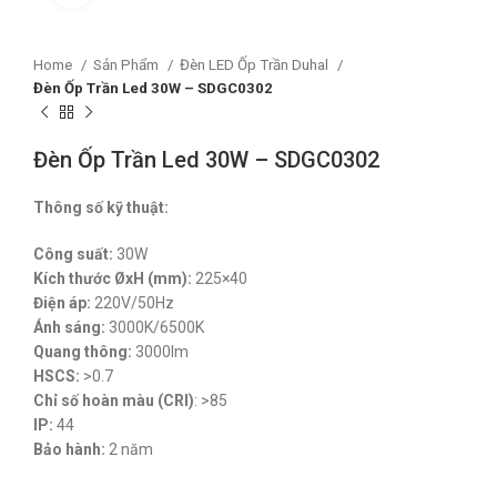
Home
Sản Phẩm
Đèn LED Ốp Trần Duhal
Đèn Ốp Trần Led 30W – SDGC0302
Đèn Ốp Trần Led 30W – SDGC0302
Thông số kỹ thuật:
Công suất:
30W
Kích thước ØxH (mm):
225×40
Điện áp:
220V/50Hz
Ánh sáng:
3000K/6500K
Quang thông:
3000lm
HSCS:
>0.7
Chỉ số hoàn màu (CRI)
: >85
IP:
44
Bảo hành:
2 năm