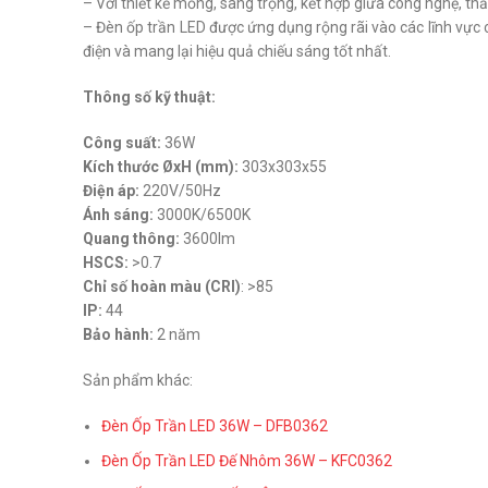
– Với thiết kế mỏng, sang trọng, kết hợp giữa công nghệ, thẩ
– Đèn ốp trần LED được ứng dụng rộng rãi vào các lĩnh vực 
điện và mang lại hiệu quả chiếu sáng tốt nhất.
Thông số kỹ thuật:
Công suất:
36W
Kích thước ØxH (mm):
303x303x55
Điện áp:
220V/50Hz
Ánh sáng:
3000K/6500K
Quang thông:
3600lm
HSCS:
>0.7
Chỉ số hoàn màu (CRI)
: >85
IP:
44
Bảo hành:
2 năm
Sản phẩm khác:
Đèn Ốp Trần LED 36W – DFB0362
Đèn Ốp Trần LED Đế Nhôm 36W – KFC0362