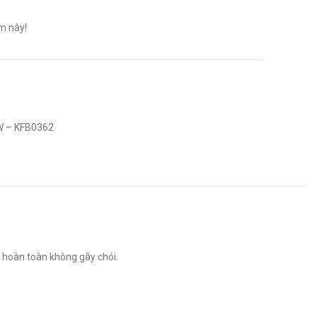
m này!
W – KFB0362
 hoàn toàn không gây chói.