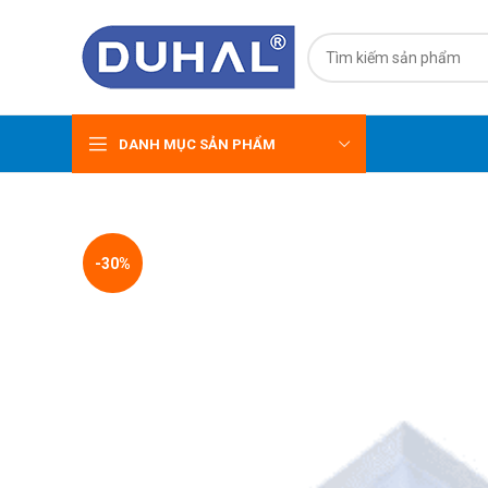
DANH MỤC SẢN PHẨM
-30%