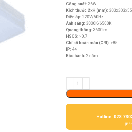
Công suất:
36W
Kích thước ØxH (mm):
303x303x55
Điện áp:
220V/50Hz
Ánh sáng:
3000K/6500K
Quang thông:
3600lm
HSCS:
>0.7
Chỉ số hoàn màu (CRI)
: >85
IP:
44
Bảo hành:
2 năm
Hotline: 028 730
(Bán