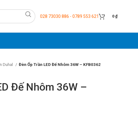
028 73030 886 - 0789 553 621
0
₫
n Duhal
Đèn Ốp Trần LED Đế Nhôm 36W – KFB0362
LED Đế Nhôm 36W –