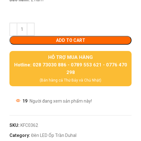
ADD TO CART
HỖ TRỢ MUA HÀNG
Hotline: 028 73030 886 - 0789 553 621 - 0776 470
298
(Bán hàng cả Thứ Bảy và Chủ Nhật)
19
Người đang xem sản phẩm này!
SKU:
KFC0362
Category:
Đèn LED Ốp Trần Duhal