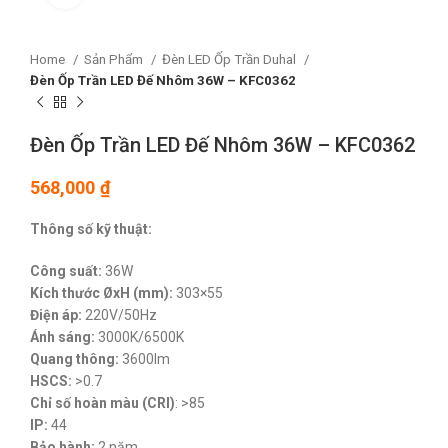
Home
Sản Phẩm
Đèn LED Ốp Trần Duhal
Đèn Ốp Trần LED Đế Nhôm 36W – KFC0362
Đèn Ốp Trần LED Đế Nhôm 36W – KFC0362
568,000
₫
Thông số kỹ thuật:
Công suất:
36W
Kích thước ØxH (mm):
303×55
Điện áp:
220V/50Hz
Ánh sáng:
3000K/6500K
Quang thông:
3600lm
HSCS:
>0.7
Chỉ số hoàn màu (CRI)
: >85
IP:
44
Bảo hành:
2 năm