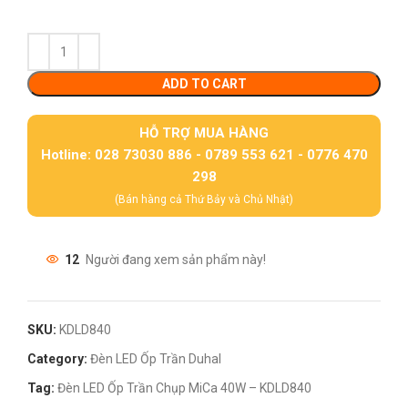
ADD TO CART
HỖ TRỢ MUA HÀNG
Hotline: 028 73030 886 - 0789 553 621 - 0776 470
298
(Bán hàng cả Thứ Bảy và Chủ Nhật)
12
Người đang xem sản phẩm này!
SKU:
KDLD840
Category:
Đèn LED Ốp Trần Duhal
Tag:
Đèn LED Ốp Trần Chụp MiCa 40W – KDLD840