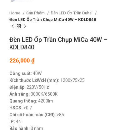
Home
Sản Phẩm
Đèn LED Ốp Trần Duhal
Đèn LED Ốp Trần Chụp MiCa 40W – KDLD840
Đèn LED Ốp Trần Chụp MiCa 40W –
KDLD840
226,000
₫
Công suất:
40W
Kích thước LxWxH (mm):
1200x75x25
Điện áp:
220V/50Hz
Ánh sáng:
3000K/6500K
Quang thông:
4200lm
HSCS:
>0.7
Chỉ số hoàn màu (CRI)
: >85
IP:
44
Bảo hành:
3 năm