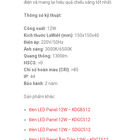
điện và mang lại hiệu quả chiếu sáng tốt nhất.
Thông số kỹ thuật:
Công suất:
12W
Kích thước LxWxH (mm):
150x150x40
Điện áp:
220V/50Hz
Ánh sáng:
3000K/6500K
Quang thông:
1300lm
HSCS:
>0
Chỉ số hoàn màu (CRI)
: >85
IP:
44
Bảo hành:
2 năm
Sản phẩm khác:
Đèn LED Panel 12W – KDGB512
Đèn LED Panel 12W – KDGC512
Đèn LED Panel 12W – SDGC512
Đèn LED Panel Âm Trần 12W – KDGT512