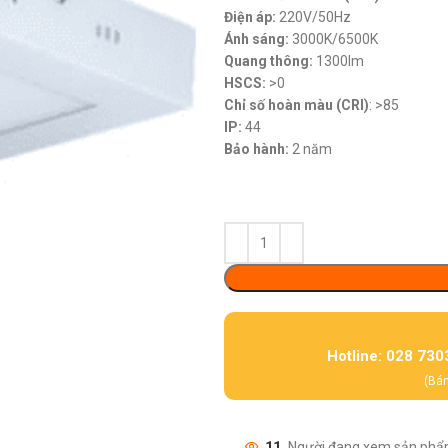
Điện áp:
220V/50Hz
Ánh sáng:
3000K/6500K
Quang thông:
1300lm
HSCS:
>0
Chỉ số hoàn màu (CRI)
: >85
IP:
44
Bảo hành:
2 năm
Hotline: 028 730
(Bán
11
Người đang xem sản phẩ