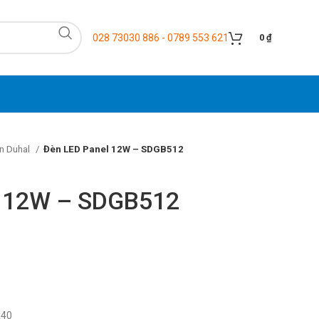
028 73030 886 - 0789 553 621
0
₫
n Duhal
Đèn LED Panel 12W – SDGB512
l 12W – SDGB512
x40