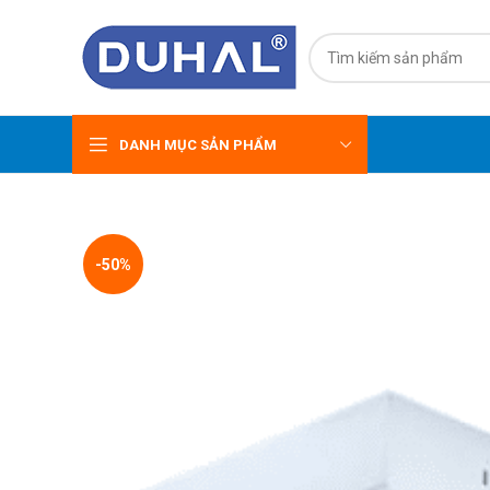
DANH MỤC SẢN PHẨM
-50%