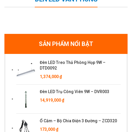
SẢN PHẨM NỔI BẬT
Đèn LED Treo Thả Phòng Họp 9W –
DTD0092
1,374,000
₫
Đèn LED Trụ Công Viên 9W – DVR003
14,919,000
₫
Ổ Cắm – Bộ Chia Điện 3 Đường – ZCD320
173,000
₫