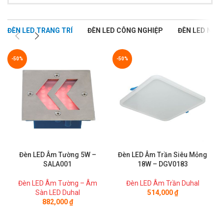
ĐÈN LED TRANG TRÍ
ĐÈN LED CÔNG NGHIỆP
ĐÈN LED NGO
-50%
-50%
Đèn LED Âm Tường 5W –
Đèn LED Âm Trần Siêu Mỏng
SALA001
18W – DGV0183
Đèn LED Âm Tường – Âm
Đèn LED Âm Trần Duhal
Sàn LED Duhal
514,000
₫
882,000
₫