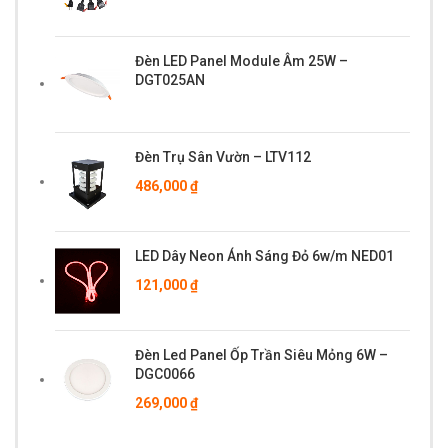
Đèn LED Panel Module Âm 25W –
DGT025AN
Đèn Trụ Sân Vườn – LTV112
486,000
₫
LED Dây Neon Ánh Sáng Đỏ 6w/m NED01
121,000
₫
Đèn Led Panel Ốp Trần Siêu Mỏng 6W –
DGC0066
269,000
₫