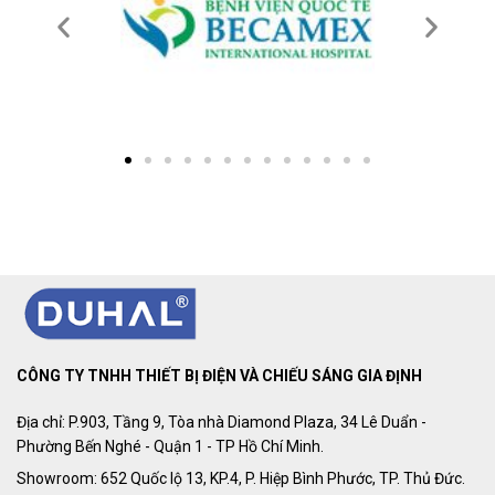
CÔNG TY TNHH THIẾT BỊ ĐIỆN VÀ CHIẾU SÁNG GIA ĐỊNH
Địa chỉ: P.903, Tầng 9, Tòa nhà Diamond Plaza, 34 Lê Duẩn -
Phường Bến Nghé - Quận 1 - TP Hồ Chí Minh.
Showroom: 652 Quốc lộ 13, KP.4, P. Hiệp Bình Phước, TP. Thủ Đức.