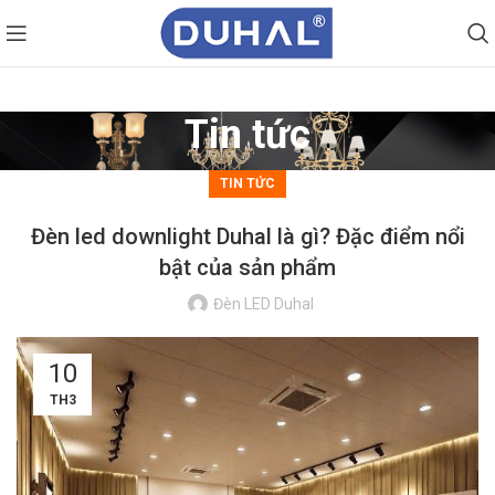
Tin tức
TIN TỨC
Đèn led downlight Duhal là gì? Đặc điểm nổi
bật của sản phẩm
Đèn LED Duhal
10
TH3