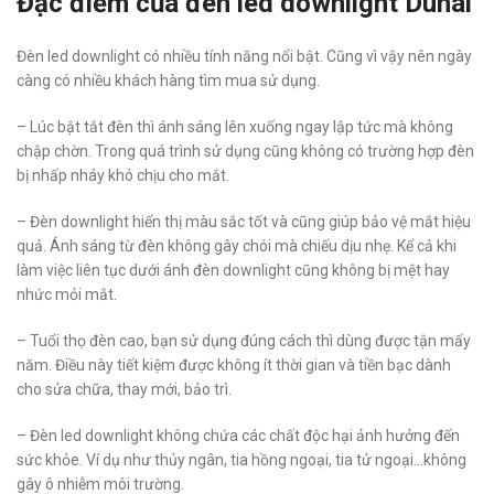
Đặc điểm của đèn led downlight Duhal
Đèn led downlight có nhiều tính năng nổi bật. Cũng vì vậy nên ngày
càng có nhiều khách hàng tìm mua sử dụng.
– Lúc bật tắt đèn thì ánh sáng lên xuống ngay lập tức mà không
chập chờn. Trong quá trình sử dụng cũng không có trường hợp đèn
bị nhấp nháy khó chịu cho mắt.
– Đèn downlight hiển thị màu sắc tốt và cũng giúp bảo vệ mắt hiệu
quả. Ánh sáng từ đèn không gây chói mà chiếu dịu nhẹ. Kể cả khi
làm việc liên tục dưới ánh đèn downlight cũng không bị mệt hay
nhức mỏi mắt.
– Tuổi thọ đèn cao, bạn sử dụng đúng cách thì dùng được tận mấy
năm. Điều này tiết kiệm được không ít thời gian và tiền bạc dành
cho sửa chữa, thay mới, bảo trì.
– Đèn led downlight không chứa các chất độc hại ảnh hưởng đến
sức khỏe. Ví dụ như thủy ngân, tia hồng ngoại, tia tử ngoại…không
gây ô nhiễm môi trường.